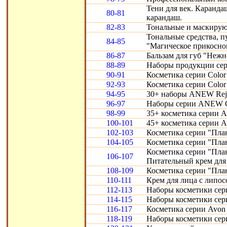
Тени для век. Карандаш
80-81
карандаш.
82-83
Тональные и маскирую
Тональные средства, 
84-85
"Магическое прикосно
86-87
Бальзам для губ "Нежн
88-89
Наборы продукции сери
90-91
Косметика серии Color 
92-93
Косметика серии Color 
94-95
30+ наборы ANEW Reju
96-97
Наборы серии ANEW Cl
98-99
35+ косметика серии A
100-101
45+ косметика серии 
102-103
Косметика серии "Пла
104-105
Косметика серии "Пла
Косметика серии "Пла
106-107
Питательный крем для 
108-109
Косметика серии "Пла
110-111
Крем для лица с липо
112-113
Наборы косметики сери
114-115
Наборы косметики сери
116-117
Косметика серии Avon S
118-119
Наборы косметики сери