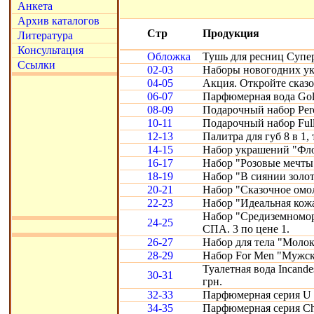
Анкета
Архив каталогов
Стр
Продукция
Литература
Консультация
Обложка
Тушь для ресниц Супе
Ссылки
02-03
Наборы новогодних ук
04-05
Акция. Откройте сказ
06-07
Парфюмерная вода Gold
08-09
Подарочный набор Perc
10-11
Подарочный набор Full
12-13
Палитра для губ 8 в 1, 
14-15
Набор украшений "Фло
16-17
Набор "Розовые мечты
18-19
Набор "В сиянии золот
20-21
Набор "Сказочное омо
22-23
Набор "Идеальная кожа"
Набор "Средиземномор
24-25
СПА. 3 по цене 1.
26-27
Набор для тела "Молоко
28-29
Набор For Men "Мужск
Туалетная вода Incande
30-31
грн.
32-33
Парфюмерная серия U 
34-35
Парфюмерная серия Chr