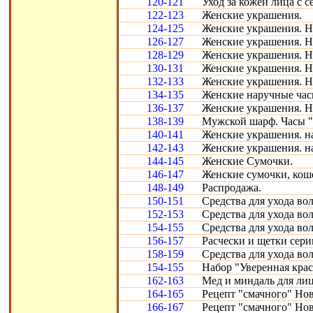
120-121
Уход за кожей лица с с
122-123
Женские украшения.
124-125
Женские украшения. Н
126-127
Женские украшения. Н
128-129
Женские украшения. Н
130-131
Женские украшения. Н
132-133
Женские украшения. Н
134-135
Женские наручные час
136-137
Женские украшения. Н
138-139
Мужской шарф. Часы "
140-141
Женские украшения. н
142-143
Женские украшения. н
144-145
Женские Сумочки.
146-147
Женские сумочки, кош
148-149
Распродажа.
150-151
Средства для ухода во
152-153
Средства для ухода во
154-155
Средства для ухода во
156-157
Расчески и щетки сери
158-159
Средства для ухода во
154-155
Набор "Уверенная крас
162-163
Мед и миндаль для лиц
164-165
Рецепт "смачного" Нов
166-167
Рецепт "смачного" Нов