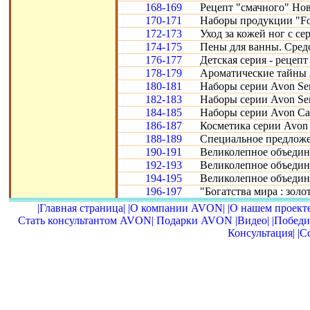
168-169
Рецепт "смачного" Нов
170-171
Наборы продукции "Fo
172-173
Уход за кожей ног с се
174-175
Пены для ванны. Сред
176-177
Детская серия - рецепт
178-179
Ароматические тайны 
180-181
Наборы серии Avon Sen
182-183
Наборы серии Avon Sen
184-185
Наборы серии Avon Car
186-187
Косметика серии Avon 
188-189
Специальное предложе
190-191
Великолепное объедине
192-193
Великолепное объедине
194-195
Великолепное объедин
196-197
"Богатства мира : золот
|Главная страница|
|О компании AVON|
|О нашем проекте
Стать консультантом AVON|
Подарки AVON
|Видео|
|Победи
Консультация|
|С