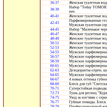
36-37
Женская туалетная вод
Набор "Today TOMORR
38-39
нее.
40-41
Женские туалетные воды
Парфюмированные гели 
42-43
Мужская туалетная сери
44-45
Набор "Маленькое черн
46-47
Женские туалетные вод
48-49
Женские туалетные воды
50-51
Женские туалетные во
52-53
Женские туалетные вод
54-55
Мужские парфюмерные
56-57
Мужские парфюмерные 
58-59
Мужские парфюмерные 
60-61
Мужские парфюмерные с
62-63
Дезодоранты-спреи, ш
64-65
Мужские парфюмерные 
66-67
4 новых оттенка губно
68-69
Блеск для губ "Светска
70-71
Суперстойкая подводка
72-73
Тушь для ресниц "Кура
74-75
Уход за ногтями с сери
76-77
Губные помады. Блеск 
78-79
Профессиональный конт