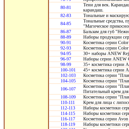
Тени для век. Карандаш
80-81
карандаш.
82-83
Тональные и маскирую
Тональные средства, 
84-85
"Магическое прикосно
86-87
Бальзам для губ "Нежн
88-89
Наборы продукции сери
90-91
Косметика серии Color 
92-93
Косметика серии Color 
94-95
30+ наборы ANEW Reju
96-97
Наборы серии ANEW Cl
98-99
35+ косметика серии A
100-101
45+ косметика серии 
102-103
Косметика серии "Пла
104-105
Косметика серии "Пла
Косметика серии "Пла
106-107
Питательный крем для 
108-109
Косметика серии "Пла
110-111
Крем для лица с липо
112-113
Наборы косметики сери
114-115
Наборы косметики сери
116-117
Косметика серии Avon S
118-119
Наборы косметики сери