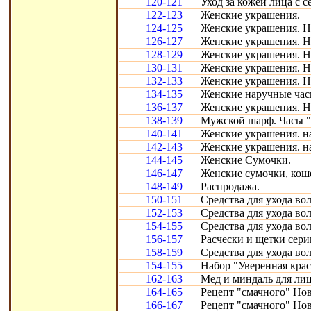
120-121
Уход за кожей лица с с
122-123
Женские украшения.
124-125
Женские украшения. Н
126-127
Женские украшения. Н
128-129
Женские украшения. Н
130-131
Женские украшения. Н
132-133
Женские украшения. Н
134-135
Женские наручные час
136-137
Женские украшения. Н
138-139
Мужской шарф. Часы "
140-141
Женские украшения. н
142-143
Женские украшения. н
144-145
Женские Сумочки.
146-147
Женские сумочки, кош
148-149
Распродажа.
150-151
Средства для ухода во
152-153
Средства для ухода во
154-155
Средства для ухода во
156-157
Расчески и щетки сери
158-159
Средства для ухода во
154-155
Набор "Уверенная крас
162-163
Мед и миндаль для лиц
164-165
Рецепт "смачного" Нов
166-167
Рецепт "смачного" Нов