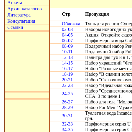
Анкета
Архив каталогов
Стр
Продукция
Литература
Консультация
Обложка
Тушь для ресниц Супе
Ссылки
02-03
Наборы новогодних ук
04-05
Акция. Откройте сказ
06-07
Парфюмерная вода Gold
08-09
Подарочный набор Perc
10-11
Подарочный набор Full
12-13
Палитра для губ 8 в 1, 
14-15
Набор украшений "Фло
16-17
Набор "Розовые мечты
18-19
Набор "В сиянии золот
20-21
Набор "Сказочное омо
22-23
Набор "Идеальная кожа"
Набор "Средиземномор
24-25
СПА. 3 по цене 1.
26-27
Набор для тела "Молоко
28-29
Набор For Men "Мужск
Туалетная вода Incande
30-31
грн.
32-33
Парфюмерная серия U 
34-35
Парфюмерная серия Chr