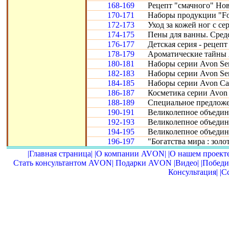
168-169
Рецепт "смачного" Нов
170-171
Наборы продукции "Fo
172-173
Уход за кожей ног с се
174-175
Пены для ванны. Сред
176-177
Детская серия - рецепт
178-179
Ароматические тайны 
180-181
Наборы серии Avon Sen
182-183
Наборы серии Avon Sen
184-185
Наборы серии Avon Car
186-187
Косметика серии Avon 
188-189
Специальное предложе
190-191
Великолепное объедине
192-193
Великолепное объедине
194-195
Великолепное объедин
196-197
"Богатства мира : золот
|Главная страница|
|О компании AVON|
|О нашем проекте
Стать консультантом AVON|
Подарки AVON
|Видео|
|Победи
Консультация|
|С