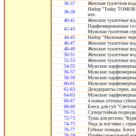
36-37
Женская туалетная вод
Набор "Today TOMORR
38-39
нее.
40-41
Женские туалетные воды
Парфюмированные гели 
42-43
Мужская туалетная сери
44-45
Набор "Маленькое черн
46-47
Женские туалетные вод
48-49
Женские туалетные воды
50-51
Женские туалетные во
52-53
Женские туалетные вод
54-55
Мужские парфюмерные
56-57
Мужские парфюмерные 
58-59
Мужские парфюмерные 
60-61
Мужские парфюмерные с
62-63
Дезодоранты-спреи, ш
64-65
Мужские парфюмерные 
66-67
4 новых оттенка губно
68-69
Блеск для губ "Светска
70-71
Суперстойкая подводка
72-73
Тушь для ресниц "Кура
74-75
Уход за ногтями с сери
76-77
Губные помады. Блеск 
78-79
Профессиональный конт