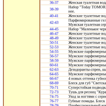
36-37
Женская туалетная вод
Набор "Today TOMORR
38-39
нее.
40-41
Женские туалетные воды
Парфюмированные гели 
42-43
Мужская туалетная сери
44-45
Набор "Маленькое черн
46-47
Женские туалетные вод
48-49
Женские туалетные воды
50-51
Женские туалетные во
52-53
Женские туалетные вод
54-55
Мужские парфюмерные
56-57
Мужские парфюмерные 
58-59
Мужские парфюмерные 
60-61
Мужские парфюмерные с
62-63
Дезодоранты-спреи, ш
64-65
Мужские парфюмерные 
66-67
4 новых оттенка губно
68-69
Блеск для губ "Светска
70-71
Суперстойкая подводка
72-73
Тушь для ресниц "Кура
74-75
Уход за ногтями с сери
76-77
Губные помады. Блеск 
78-79
Профессиональный конт