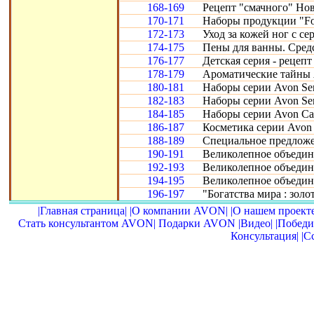
168-169
Рецепт "смачного" Нов
170-171
Наборы продукции "Fo
172-173
Уход за кожей ног с се
174-175
Пены для ванны. Сред
176-177
Детская серия - рецепт
178-179
Ароматические тайны 
180-181
Наборы серии Avon Sen
182-183
Наборы серии Avon Sen
184-185
Наборы серии Avon Car
186-187
Косметика серии Avon 
188-189
Специальное предложе
190-191
Великолепное объедине
192-193
Великолепное объедине
194-195
Великолепное объедин
196-197
"Богатства мира : золот
|Главная страница|
|О компании AVON|
|О нашем проекте
Стать консультантом AVON|
Подарки AVON
|Видео|
|Победи
Консультация|
|С