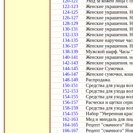
120-121
Уход за кожей лица с с
122-123
Женские украшения.
124-125
Женские украшения. Н
126-127
Женские украшения. Н
128-129
Женские украшения. Н
130-131
Женские украшения. Н
132-133
Женские украшения. Н
134-135
Женские наручные час
136-137
Женские украшения. Н
138-139
Мужской шарф. Часы "
140-141
Женские украшения. н
142-143
Женские украшения. н
144-145
Женские Сумочки.
146-147
Женские сумочки, кош
148-149
Распродажа.
150-151
Средства для ухода во
152-153
Средства для ухода во
154-155
Средства для ухода во
156-157
Расчески и щетки сери
158-159
Средства для ухода во
154-155
Набор "Уверенная крас
162-163
Мед и миндаль для лиц
164-165
Рецепт "смачного" Нов
166-167
Рецепт "смачного" Нов