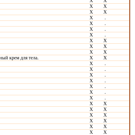
X
Х
Х
Х
X
X
Х
.
X
.
X
.
X
.
X
X
X
Х
X
Х
ый крем для тела.
X
Х
X
.
X
.
X
.
Х
.
X
.
X
.
X
.
X
Х
Х
Х
Х
Х
Х
Х
Х
Х
Х
Х