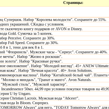
Страницы:
иц Супершок. Набор "Королева молодости". Сохраните до 55%.
дних украшений. СКидка с условием.
те сказочную книгу подарков от AVON и Disney.
ода Gold. Сумочка за 5 копеек.
бор Perceive. Сохраните до 30%.
бор Full Speed. Сохраните до 30%.
 8 в 1, тени для век 8 в 1.
ий "Флоринель". Мужские часы - "Сириус". Сохраните до 40%.
е мечты". Набор "Жизно в роскоши".
ии золота". Набор "Красивые ручки".
ное омоложение". Набор "Молодий вигляд". 45+ ANEW Ultimate
ая кожа". Набор "Вечная красота". 40+ Avon Solutions.
емноморская маслина". Набор "Китайский белый чай". Планета 
 "Молоко и миндаль", "Гранат и манго". Avon Naturals.
 "Мужской стиль", "Мужской характер".
 Incandessence 50мл. 44,99 при условии покупки товаров на 49,99
ерия U by Ungaro.
рия Christian Lacroix. Мужская вода "Абсент".
тная вода In Bloom. Сюрприз.
 TOMORROW Always" для него, "TODAY Tomorrow Always" для 