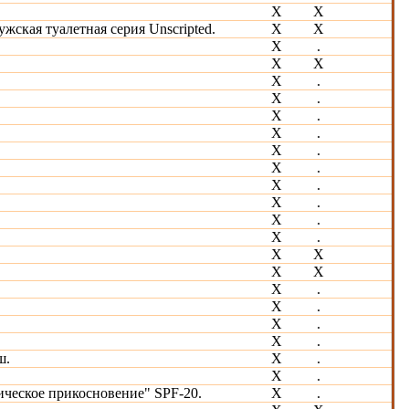
Х
Х
жская туалетная серия Unscripted.
Х
Х
Х
.
X
Х
Х
.
Х
.
Х
.
Х
.
Х
.
Х
.
Х
.
Х
.
Х
.
Х
.
Х
Х
Х
Х
X
.
Х
.
Х
.
Х
.
ш.
Х
.
Х
.
ическое прикосновение" SPF-20.
Х
.