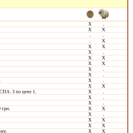
Х
.
Х
Х
.
.
.
Х
Х
Х
Х
.
Х
Х
Х
Х
Х
.
Х
.
.
Х
.
Х
Х
СПА. 3 по цене 1.
Х
.
Х
.
X
.
 грн.
X
Х
X
.
Х
Х
Х
Х
нее.
X
Х