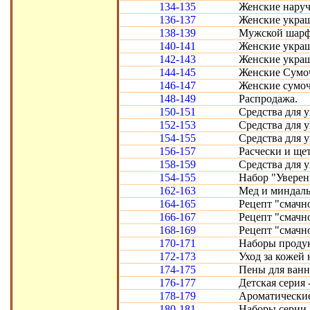
134-135
Женские наруч
136-137
Женские украш
138-139
Мужской шарф.
140-141
Женские украш
142-143
Женские украш
144-145
Женские Сумо
146-147
Женские сумоч
148-149
Распродажа.
150-151
Средства для 
152-153
Средства для 
154-155
Средства для 
156-157
Расчески и щет
158-159
Средства для 
154-155
Набор "Уверен
162-163
Мед и миндаль
164-165
Рецепт "смачн
166-167
Рецепт "смачн
168-169
Рецепт "смачн
170-171
Наборы продук
172-173
Уход за кожей 
174-175
Пены для ванн
176-177
Детская серия 
178-179
Ароматические
180-181
Наборы серии 