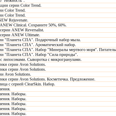
б "Нежность".
ции серии Color Trend.
и Color Trend.
и Color Trend.
EW Rejuvenate.
ANEW Clinical. Сохраните 50%, 60%.
 серии ANEW Reversalist.
 серии ANEW Ultimate.
ии "Планета СПА". Подарочный набор мыла.
ии "Планета СПА". Ароматический набор.
ии "Планета СПА". Набор "Минералы мертвого моря". Питательн
ии "Планета СПА". Набор "Сила природы".
 с липосомами. Сыворотка с микрогранулами.
ики серии Avon Solutions.
ики серии Avon Solutions.
и Avon Solutions.
ики серии Avon Solutions. Косметичка. Предложение.
лица с серией ClearSkin. Набор.
шения.
ения. Наборы.
ения. Наборы.
ения. Наборы.
ения. Наборы.
ения. Наборы.