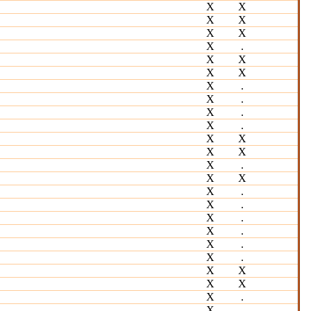
Х
Х
Х
Х
Х
Х
Х
.
Х
Х
Х
Х
Х
.
Х
.
Х
.
Х
.
Х
Х
Х
Х
Х
.
Х
Х
Х
.
Х
.
Х
.
Х
.
Х
.
Х
.
Х
Х
Х
Х
Х
.
Х
.