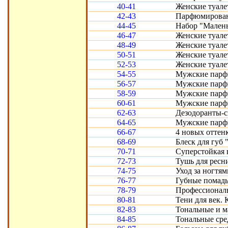
40-41
Женские туалет
42-43
Парфюмированны
44-45
Набор "Малень
46-47
Женские туале
48-49
Женские туалет
50-51
Женские туале
52-53
Женские туале
54-55
Мужские парф
56-57
Мужские парфю
58-59
Мужские парфю
60-61
Мужские парфюм
62-63
Дезодоранты-с
64-65
Мужские парф
66-67
4 новых оттенк
68-69
Блеск для губ 
70-71
Суперстойкая п
72-73
Тушь для ресн
74-75
Уход за ногтям
76-77
Губные помады
78-79
Профессиональ
80-81
Тени для век. 
82-83
Тональные и м
84-85
Тональные сре