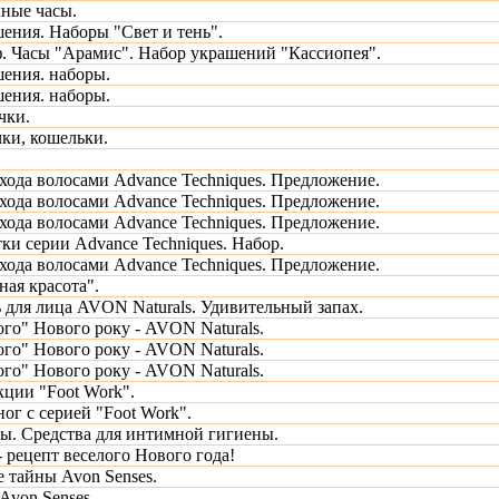
ные часы.
ения. Наборы "Свет и тень".
 Часы "Арамис". Набор украшений "Кассиопея".
ения. наборы.
ения. наборы.
чки.
ки, кошельки.
ухода волосами Advance Techniques. Предложение.
ухода волосами Advance Techniques. Предложение.
ухода волосами Advance Techniques. Предложение.
ки серии Advance Techniques. Набор.
ухода волосами Advance Techniques. Предложение.
ная красота".
 для лица AVON Naturals. Удивительный запах.
ого" Нового року - AVON Naturals.
ого" Нового року - AVON Naturals.
ого" Нового року - AVON Naturals.
ции "Foot Work".
ног с серией "Foot Work".
ы. Средства для интимной гигиены.
- рецепт веселого Нового года!
 тайны Avon Senses.
Avon Senses.