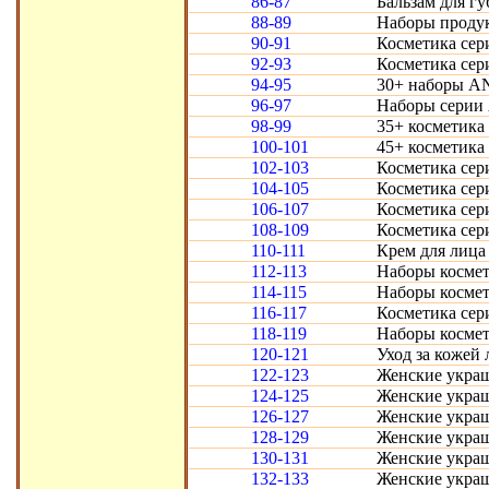
86-87
Бальзам для гу
88-89
Наборы продук
90-91
Косметика сери
92-93
Косметика сери
94-95
30+ наборы AN
96-97
Наборы серии 
98-99
35+ косметика
100-101
45+ косметика
102-103
Косметика сер
104-105
Косметика сер
106-107
Косметика сер
108-109
Косметика сер
110-111
Крем для лица
112-113
Наборы космет
114-115
Наборы космет
116-117
Косметика сери
118-119
Наборы космет
120-121
Уход за кожей 
122-123
Женские укра
124-125
Женские украш
126-127
Женские украш
128-129
Женские украш
130-131
Женские украш
132-133
Женские украш