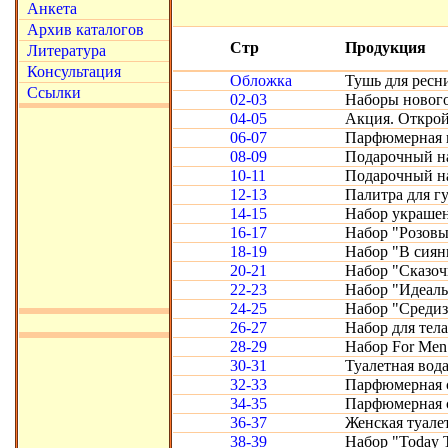
Анкета
Архив каталогов
Стр
Продукция
Литература
Консультация
Обложка
Тушь для ресн
Ссылки
02-03
Наборы нового
04-05
Акция. Открой
06-07
Парфюмерная в
08-09
Подарочный на
10-11
Подарочный на
12-13
Палитра для губ
14-15
Набор украшен
16-17
Набор "Розовы
18-19
Набор "В сиян
20-21
Набор "Сказоч
22-23
Набор "Идеальн
24-25
Набор "Средиз
26-27
Набор для тела
28-29
Набор For Men
30-31
Туалетная вода
32-33
Парфюмерная с
34-35
Парфюмерная се
36-37
Женская туале
38-39
Набор "Today