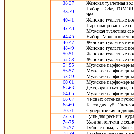
36-37
Женская туалетная вод
Набор "Today TOMORR
38-39
нее.
40-41
Женские туалетные воды
Парфюмированные гели 
42-43
Мужская туалетная сери
44-45
Набор "Маленькое черн
46-47
Женские туалетные вод
48-49
Женские туалетные воды
50-51
Женские туалетные во
52-53
Женские туалетные вод
54-55
Мужские парфюмерные
56-57
Мужские парфюмерные 
58-59
Мужские парфюмерные 
60-61
Мужские парфюмерные с
62-63
Дезодоранты-спреи, ш
64-65
Мужские парфюмерные 
66-67
4 новых оттенка губно
68-69
Блеск для губ "Светска
70-71
Суперстойкая подводка
72-73
Тушь для ресниц "Кура
74-75
Уход за ногтями с сери
76-77
Губные помады. Блеск 
78-79
Профессиональный конт