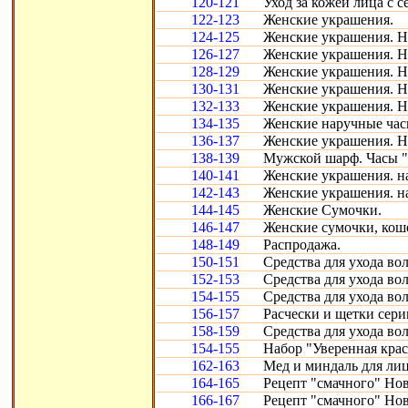
120-121
Уход за кожей лица с с
122-123
Женские украшения.
124-125
Женские украшения. Н
126-127
Женские украшения. Н
128-129
Женские украшения. Н
130-131
Женские украшения. Н
132-133
Женские украшения. Н
134-135
Женские наручные час
136-137
Женские украшения. Н
138-139
Мужской шарф. Часы "
140-141
Женские украшения. н
142-143
Женские украшения. н
144-145
Женские Сумочки.
146-147
Женские сумочки, кош
148-149
Распродажа.
150-151
Средства для ухода во
152-153
Средства для ухода во
154-155
Средства для ухода во
156-157
Расчески и щетки сери
158-159
Средства для ухода во
154-155
Набор "Уверенная крас
162-163
Мед и миндаль для лиц
164-165
Рецепт "смачного" Нов
166-167
Рецепт "смачного" Нов