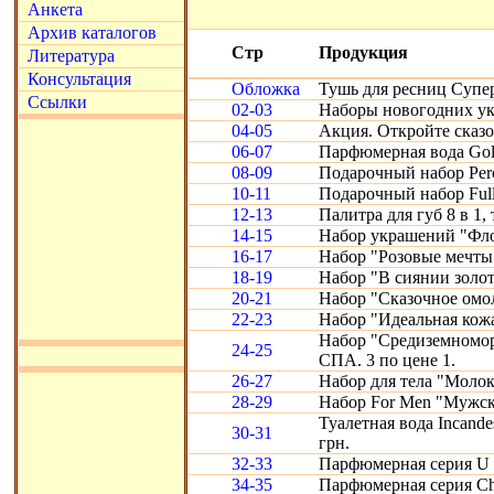
Анкета
Архив каталогов
Стр
Продукция
Литература
Консультация
Обложка
Тушь для ресниц Супе
Ссылки
02-03
Наборы новогодних ук
04-05
Акция. Откройте сказ
06-07
Парфюмерная вода Gold
08-09
Подарочный набор Perc
10-11
Подарочный набор Full
12-13
Палитра для губ 8 в 1, 
14-15
Набор украшений "Фло
16-17
Набор "Розовые мечты
18-19
Набор "В сиянии золот
20-21
Набор "Сказочное омо
22-23
Набор "Идеальная кожа"
Набор "Средиземномор
24-25
СПА. 3 по цене 1.
26-27
Набор для тела "Молоко
28-29
Набор For Men "Мужск
Туалетная вода Incande
30-31
грн.
32-33
Парфюмерная серия U 
34-35
Парфюмерная серия Chr