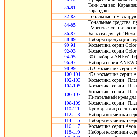
Тени для век. Карандаш
80-81
карандаш.
82-83
Тональные и маскирую
Тональные средства, 
84-85
"Магическое прикосно
86-87
Бальзам для губ "Нежн
88-89
Наборы продукции сери
90-91
Косметика серии Color 
92-93
Косметика серии Color 
94-95
30+ наборы ANEW Reju
96-97
Наборы серии ANEW Cl
98-99
35+ косметика серии A
100-101
45+ косметика серии 
102-103
Косметика серии "Пла
104-105
Косметика серии "Пла
Косметика серии "Пла
106-107
Питательный крем для 
108-109
Косметика серии "Пла
110-111
Крем для лица с липо
112-113
Наборы косметики сери
114-115
Наборы косметики сери
116-117
Косметика серии Avon S
118-119
Наборы косметики сери