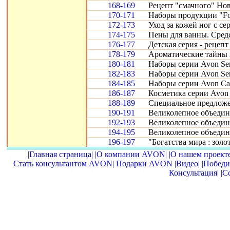
168-169
Рецепт "смачного" Нов
170-171
Наборы продукции "Fo
172-173
Уход за кожей ног с се
174-175
Пены для ванны. Сред
176-177
Детская серия - рецепт
178-179
Ароматические тайны 
180-181
Наборы серии Avon Sen
182-183
Наборы серии Avon Sen
184-185
Наборы серии Avon Car
186-187
Косметика серии Avon 
188-189
Специальное предложе
190-191
Великолепное объедине
192-193
Великолепное объедине
194-195
Великолепное объедин
196-197
"Богатства мира : золот
|Главная страница|
|О компании AVON|
|О нашем проекте
Стать консультантом AVON|
Подарки AVON
|Видео|
|Победи
Консультация|
|С