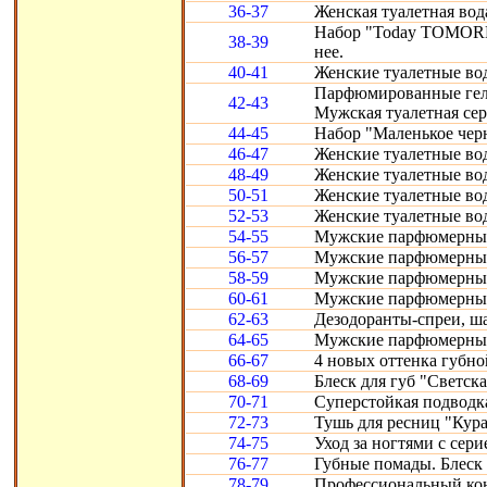
36-37
Женская туалетная вод
Набор "Today TOMORR
38-39
нее.
40-41
Женские туалетные воды
Парфюмированные гели 
42-43
Мужская туалетная сери
44-45
Набор "Маленькое черн
46-47
Женские туалетные вод
48-49
Женские туалетные воды
50-51
Женские туалетные во
52-53
Женские туалетные вод
54-55
Мужские парфюмерные
56-57
Мужские парфюмерные 
58-59
Мужские парфюмерные 
60-61
Мужские парфюмерные с
62-63
Дезодоранты-спреи, ш
64-65
Мужские парфюмерные 
66-67
4 новых оттенка губно
68-69
Блеск для губ "Светска
70-71
Суперстойкая подводка
72-73
Тушь для ресниц "Кура
74-75
Уход за ногтями с сери
76-77
Губные помады. Блеск 
78-79
Профессиональный конт