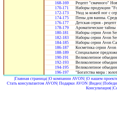
168-169
Рецепт "смачного" Нов
170-171
Наборы продукции "Fo
172-173
Уход за кожей ног с се
174-175
Пены для ванны. Сред
176-177
Детская серия - рецепт
178-179
Ароматические тайны 
180-181
Наборы серии Avon Sen
182-183
Наборы серии Avon Sen
184-185
Наборы серии Avon Car
186-187
Косметика серии Avon 
188-189
Специальное предложе
190-191
Великолепное объедине
192-193
Великолепное объедине
194-195
Великолепное объедин
196-197
"Богатства мира : золот
|Главная страница|
|О компании AVON|
|О нашем проекте
Стать консультантом AVON|
Подарки AVON
|Видео|
|Победи
Консультация|
|С