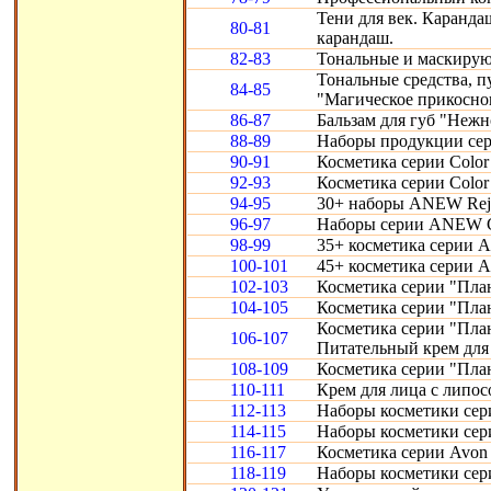
Тени для век. Карандаш
80-81
карандаш.
82-83
Тональные и маскирую
Тональные средства, 
84-85
"Магическое прикосно
86-87
Бальзам для губ "Нежн
88-89
Наборы продукции сери
90-91
Косметика серии Color 
92-93
Косметика серии Color 
94-95
30+ наборы ANEW Reju
96-97
Наборы серии ANEW Cl
98-99
35+ косметика серии A
100-101
45+ косметика серии 
102-103
Косметика серии "Пла
104-105
Косметика серии "Пла
Косметика серии "Пла
106-107
Питательный крем для 
108-109
Косметика серии "Пла
110-111
Крем для лица с липо
112-113
Наборы косметики сери
114-115
Наборы косметики сери
116-117
Косметика серии Avon S
118-119
Наборы косметики сери