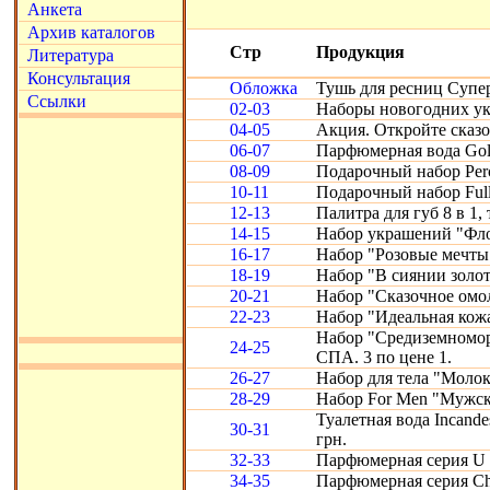
Анкета
Архив каталогов
Стр
Продукция
Литература
Консультация
Обложка
Тушь для ресниц Супе
Ссылки
02-03
Наборы новогодних ук
04-05
Акция. Откройте сказ
06-07
Парфюмерная вода Gold
08-09
Подарочный набор Perc
10-11
Подарочный набор Full
12-13
Палитра для губ 8 в 1, 
14-15
Набор украшений "Фло
16-17
Набор "Розовые мечты
18-19
Набор "В сиянии золот
20-21
Набор "Сказочное омо
22-23
Набор "Идеальная кожа"
Набор "Средиземномор
24-25
СПА. 3 по цене 1.
26-27
Набор для тела "Молоко
28-29
Набор For Men "Мужск
Туалетная вода Incande
30-31
грн.
32-33
Парфюмерная серия U 
34-35
Парфюмерная серия Chr