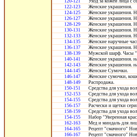
120-121
Уход за кожей лица с с
122-123
Женские украшения.
124-125
Женские украшения. Н
126-127
Женские украшения. Н
128-129
Женские украшения. Н
130-131
Женские украшения. Н
132-133
Женские украшения. Н
134-135
Женские наручные час
136-137
Женские украшения. Н
138-139
Мужской шарф. Часы "
140-141
Женские украшения. н
142-143
Женские украшения. н
144-145
Женские Сумочки.
146-147
Женские сумочки, кош
148-149
Распродажа.
150-151
Средства для ухода во
152-153
Средства для ухода во
154-155
Средства для ухода во
156-157
Расчески и щетки сери
158-159
Средства для ухода во
154-155
Набор "Уверенная крас
162-163
Мед и миндаль для лиц
164-165
Рецепт "смачного" Нов
166-167
Рецепт "смачного" Нов